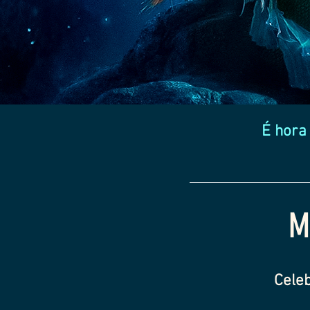
É hora
M
Celeb