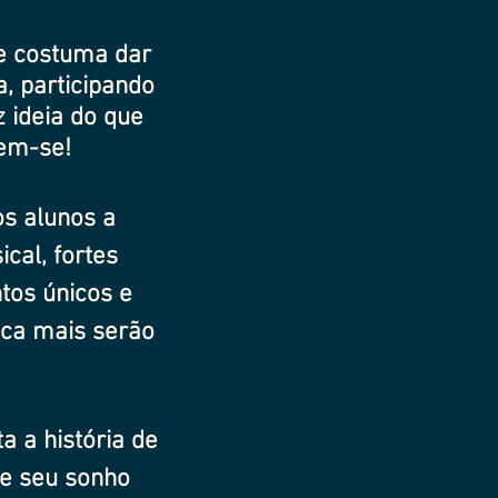
te costuma dar
, participando
z
ideia
do que
em-se!
s alunos a
cal, fortes
tos únicos e
nca mais serão
a a história de
de seu sonho