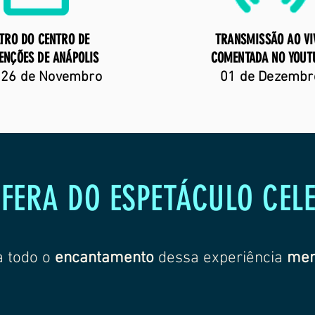
TRO DO CENTRO DE
TRANSMISSÃO AO VI
ENÇÕES DE ANÁPOLIS
COMENTADA NO YOUT
 26 de Novembro
01 de Dezembr
FERA DO ESPETÁCULO CEL
 todo o
encantamento
dessa experiência
mem