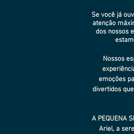
Se você já ou
atenção máxim
dos nossos e
estam
Nossos es
experiênci
emoções par
divertidos qu
A PEQUENA SE
Ariel, a se