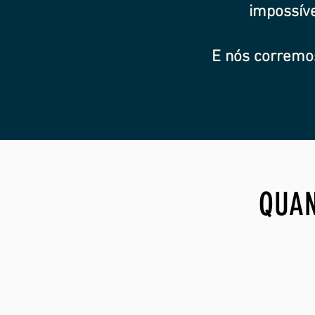
impossív
E nós corremos
QUAN