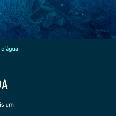
 d'água
DA
ais um