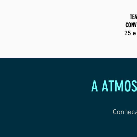
TEA
CONV
25 e
A ATMOS
Conheça