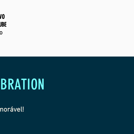
VO
UBE
o
EBRATION
orável!