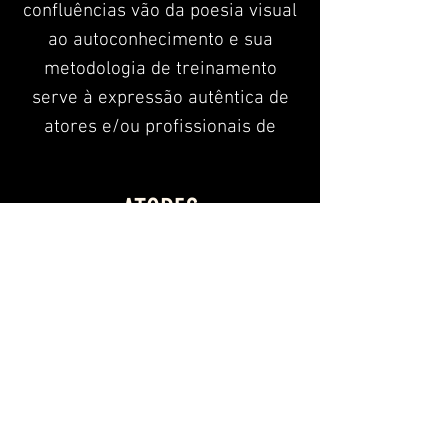
confluências vão da poesia visual
ao autoconhecimento e sua
metodologia de treinamento
serve à expressão autêntica de
atores e/ou profissionais de
outras áreas, times e empresas.
ATORES
COADJUVANTES:
ELZINHA:
Maria Tereza Gomes Andrade
ELZA:
Larissa Gomes