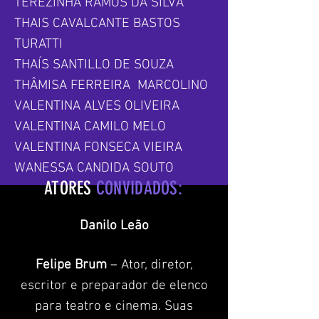
TEREZINHA RAMOS DA SILVA
THAIS CAVALCANTE BASTOS
TURATTI
THAÍS SANTILLO DE SOUZA
THÂMISA FERREIRA MARCOLINO
VALENTINA ALVES OLIVEIRA
VALENTINA CAMILO MELO
VALENTINA FONSECA VIEIRA
WANESSA CANDIDA SOUTO
ATORES
CONVIDADOS:
Danilo Leão
Felipe Brum
– Ator, diretor,
escritor e preparador de elenco
para teatro e cinema.
Suas