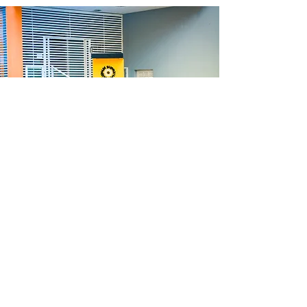
Case de Sucesso
NÚCLEO DE ARTES ELZA
CAVALCANTE
Há 35 anos Elza começou sua estrada
para construir o que um dia viria a se
tornar a escola referência do estado.
Após um longo caminho percorrido, com