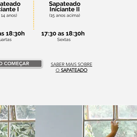
ateado
Sapateado
ciante I
Iniciante II
 14 anos)
(15 anos acima)
as 18:30h
17:30 as 18:30h
uartas
Sextas
O COMEÇAR
SABER MAIS SOBRE
O
SAPATEADO