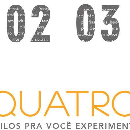
03
02
Te deixa bem física e
uma ferramenta utilizada
mentalmente. Dançar
em tratamentos
também contribui para que
psicoterápicos por muitos
sejam reduzidas as tensões
profissionais. Isso
do dia a dia, o stress, assim
por desenvolver a
como promove a interação e
criatividade e melhorar a
integração social.
sensação da pessoa com o
próprio corpo.
QUATR
TILOS PRA VOCÊ EXPERIMEN