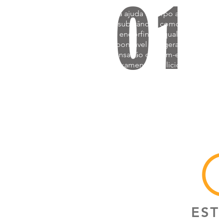
01
A prova está na Química. A
dança ajuda o corpo a liberar
substâncias como a
endorfina, a qual é
responsável por gerar uma
sensação de bem-estar,
relaxamento e felicidade.
ES