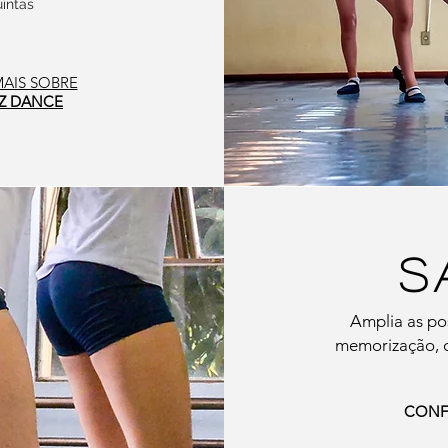
intas
MAIS SOBRE
Z DANCE
S
Amplia as pos
memorização, c
CONFI