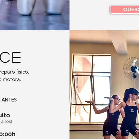
QUER
ce
eparo físico,
o motora.
CIANTES
ulto
 anos)
20:00h