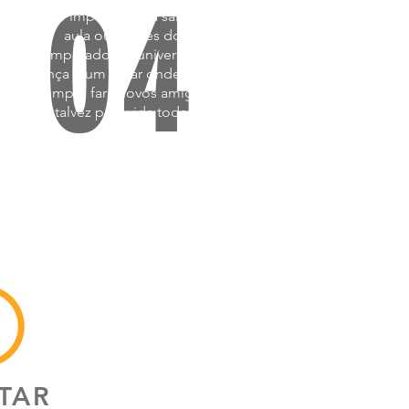
04
Não importa se na sala de
aula ou através do
computador. O universo da
dança é um lugar onde você
sempre fará novos amigos
talvez para vida toda.
O
TAR