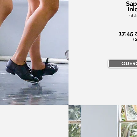
Sap
Ini
(8 a
17:45 
Q
QUER