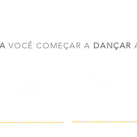
RA
VOCÊ COMEÇAR A
DANÇAR
MELHORAR
TE DEIXAR
SUA SAÚDE
MAIS LEVE
A dança também se tornou