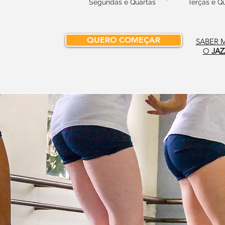
Segundas e Quartas
Terças e Qu
QUERO COMEÇAR
SABER 
O
JAZ